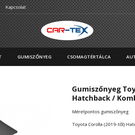
Kapcsolat
T
GUMISZŐNYEG
CSOMAGTÉRTÁLCA
AUT
Gumiszőnyeg Toyo
Hatchback / Kom
Méretpontos gumiszőnyeg
Toyota Corolla (2019-től) Hat