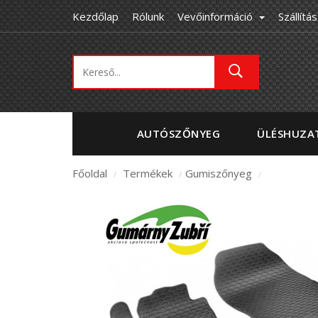
Kezdőlap
Rólunk
Vevőinformáció
Szállítás
AUTÓSZŐNYEG
ÜLÉSHUZA
Főoldal
Termékek
Gumiszőnyeg
/
/
/