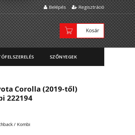
Belépés
Regisztráció
Kosár
ÓFELSZERELÉS
SZŐNYEGEK
ta Corolla (2019-től)
bi 222194
chback / Kombi