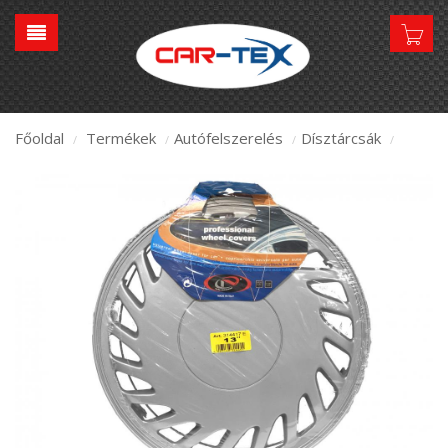
Főoldal
Termékek
Autófelszerelés
Dísztárcsák
/
/
/
/