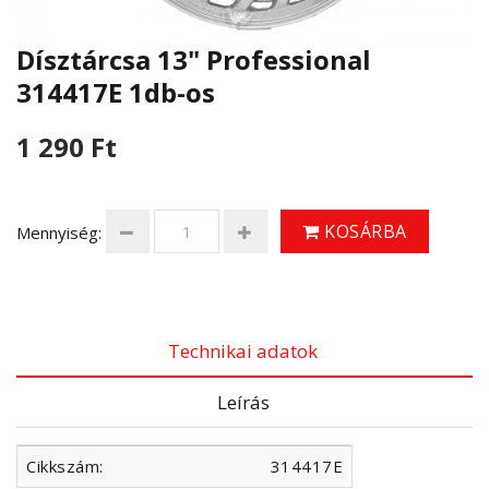
Dísztárcsa 13" Professional
314417E 1db-os
1 290 Ft
KOSÁRBA
Mennyiség:
Technikai adatok
Leírás
Cikkszám:
314417E