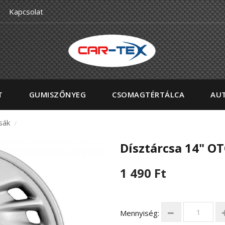
Kapcsolat
T
GUMISZŐNYEG
CSOMAGTÉRTÁLCA
AUT
sák
/
Dísztárcsa 14" O
1 490 Ft
Mennyiség: