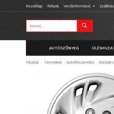
Kezdőlap
Rólunk
Vevőinformáció
Szállítás
AUTÓSZŐNYEG
ÜLÉSHUZA
Főoldal
Termékek
Autófelszerelés
Dísztárc
/
/
/