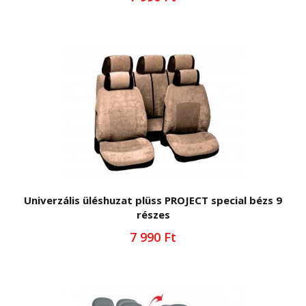
Univerzális üléshuzat plüss PROJECT special bézs 9
részes
7 990 Ft