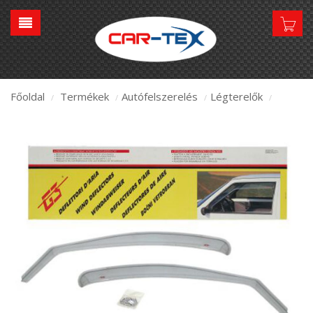
Főoldal
Termékek
Autófelszerelés
Légterelők
/
/
/
/