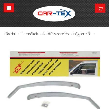
Főoldal
Termékek
Autófelszerelés
Légterelők
/
/
/
/