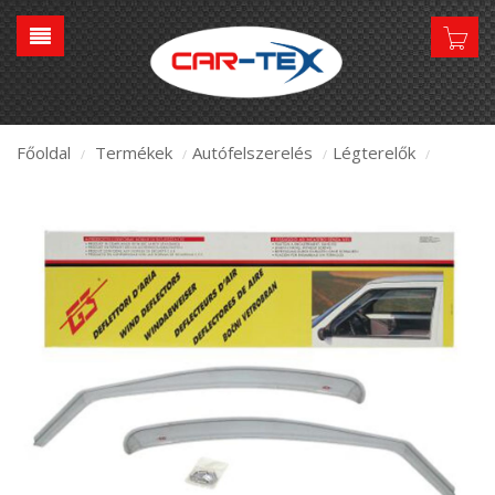
Főoldal
Termékek
Autófelszerelés
Légterelők
/
/
/
/