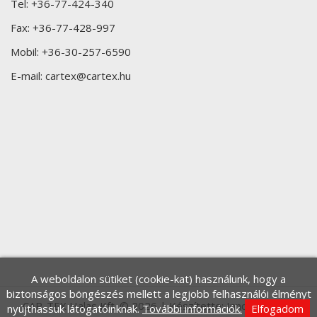
Tel:
+36-77-424-340
Fax:
+36-77-428-997
Mobil:
+36-30-257-6590
E-mail:
cartex@cartex.hu
A weboldalon sütiket (cookie-kat) használunk, hogy a
biztonságos böngészés mellett a legjobb felhasználói élményt
CAR-TEX Halas Kft. © 2026 | Készítette:
Innovip.hu Kft.
nyújthassuk látogatóinknak.
További információk.
Elfogadom