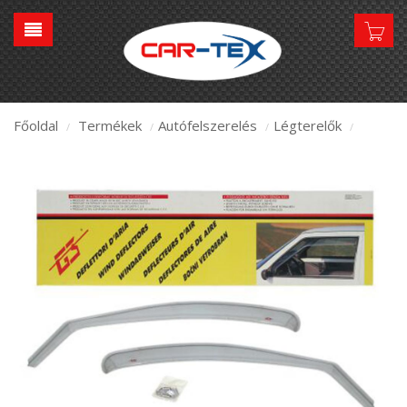
Főoldal
Termékek
Autófelszerelés
Légterelők
/
/
/
/