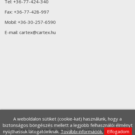
Tel:
+36-77-424-340
Fax:
+36-77-428-997
Mobil:
+36-30-257-6590
E-mail:
cartex@cartex.hu
A weboldalon sütiket (cookie-kat) használunk, hogy a
biztonságos böngészés mellett a legjobb felhasználói élményt
CAR-TEX Halas Kft. © 2026 | Készítette:
Innovip.hu Kft.
nyújthassuk látogatóinknak.
További információk.
Elfogadom