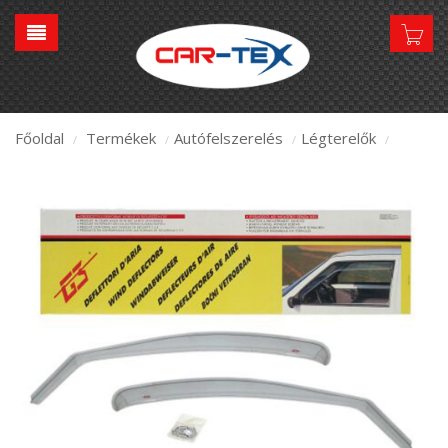
Főoldal
Termékek
Autófelszerelés
Légterelők
/
/
/
/