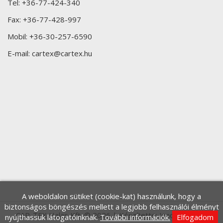
Tel:
+36-77-424-340
Fax:
+36-77-428-997
Mobil:
+36-30-257-6590
E-mail:
cartex@cartex.hu
A weboldalon sütiket (cookie-kat) használunk, hogy a
biztonságos böngészés mellett a legjobb felhasználói élményt
CAR-TEX Halas Kft. © 2026 | Készítette:
Innovip.hu Kft.
nyújthassuk látogatóinknak.
További információk.
Elfogadom