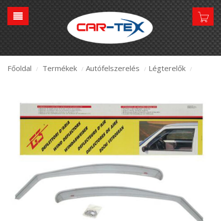
Főoldal
Termékek
Autófelszerelés
Légterelők
/
/
/
/