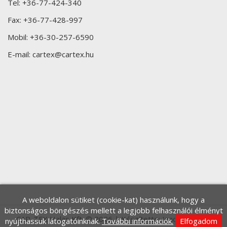
Tel:
+36-77-424-340
Fax:
+36-77-428-997
Mobil:
+36-30-257-6590
E-mail:
cartex@cartex.hu
A weboldalon sütiket (cookie-kat) használunk, hogy a
biztonságos böngészés mellett a legjobb felhasználói élményt
CAR-TEX Halas Kft. © 2026 | Készítette:
Innovip.hu Kft.
nyújthassuk látogatóinknak.
További információk.
Elfogadom