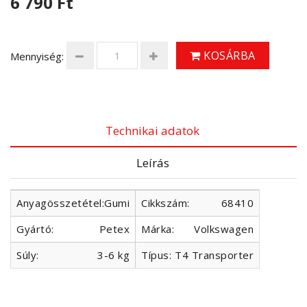
6 790 Ft
KOSÁRBA
Mennyiség:
Technikai adatok
Leírás
Anyagösszetétel:
Gumi
Cikkszám:
68410
Gyártó:
Petex
Márka:
Volkswagen
Súly:
3-6 kg
Típus:
T4 Transporter