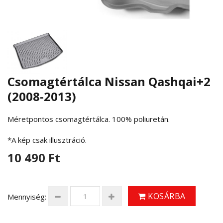
Csomagtértálca Nissan Qashqai+2
(2008-2013)
Méretpontos csomagtértálca. ​​​​​​​100% poliuretán.
*A kép csak illusztráció.
10 490 Ft
KOSÁRBA
Mennyiség: